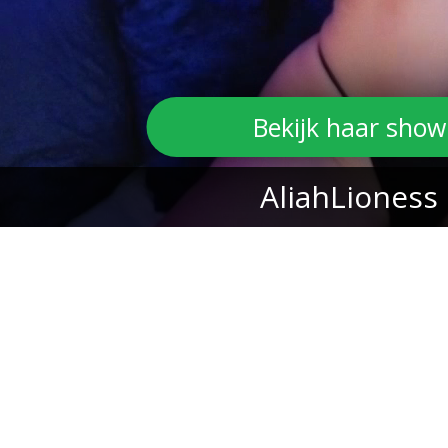
Bekijk haar show
AliahLioness