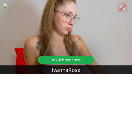
Bekijk haar show
IvannaRose