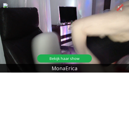
Bekijk haar show
MonaErica