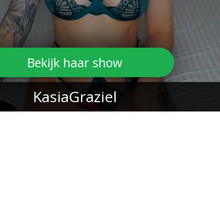
Bekijk haar show
KasiaGraziel