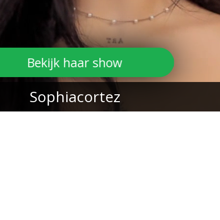
Bekijk haar show
Sophiacortez